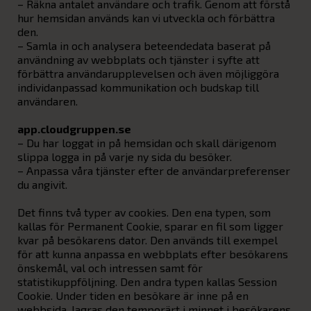
– Räkna antalet användare och trafik. Genom att förstå
hur hemsidan används kan vi utveckla och förbättra
den.
– Samla in och analysera beteendedata baserat på
användning av webbplats och tjänster i syfte att
förbättra användarupplevelsen och även möjliggöra
individanpassad kommunikation och budskap till
användaren.
app.cloudgruppen.se
– Du har loggat in på hemsidan och skall därigenom
slippa logga in på varje ny sida du besöker.
– Anpassa våra tjänster efter de användarpreferenser
du angivit.
Det finns två typer av cookies. Den ena typen, som
kallas för Permanent Cookie, sparar en fil som ligger
kvar på besökarens dator. Den används till exempel
för att kunna anpassa en webbplats efter besökarens
önskemål, val och intressen samt för
statistikuppföljning. Den andra typen kallas Session
Cookie. Under tiden en besökare är inne på en
webbsida, lagras den temporärt i minnet i besökarens