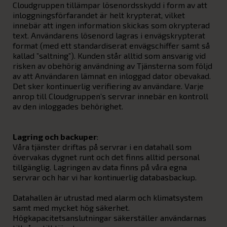
Cloudgruppen tillämpar lösenordsskydd i form av att
inloggningsförfarandet är helt krypterat, vilket
innebär att ingen information skickas som okrypterad
text. Användarens lösenord lagras i envägskrypterat
format (med ett standardiserat envägschiffer samt så
kallad ”saltning”). Kunden står alltid som ansvarig vid
risken av obehörig användning av Tjänsterna som följd
av att Användaren lämnat en inloggad dator obevakad.
Det sker kontinuerlig verifiering av användare. Varje
anrop till Cloudgruppen’s servrar innebär en kontroll
av den inloggades behörighet.
Lagring och backuper
:
Våra tjänster driftas på servrar i en datahall som
övervakas dygnet runt och det finns alltid personal
tillgänglig. Lagringen av data finns på våra egna
servrar och har vi har kontinuerlig databasbackup.
Datahallen är utrustad med alarm och klimatsystem
samt med mycket hög säkerhet.
Högkapacitetsanslutningar säkerställer användarnas