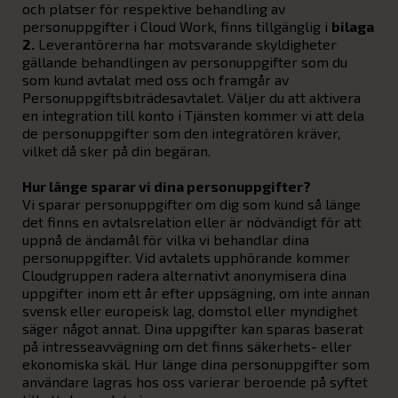
och platser för respektive behandling av
personuppgifter i Cloud Work, finns tillgänglig i
bilaga
2
.
Leverantörerna har motsvarande skyldigheter
gällande behandlingen av personuppgifter som du
som kund avtalat med oss och framgår av
Personuppgiftsbiträdesavtalet. Väljer du att aktivera
en integration till konto i Tjänsten kommer vi att dela
de personuppgifter som den integratören kräver,
vilket då sker på din begäran.
Hur länge sparar vi dina personuppgifter?
Vi sparar personuppgifter om dig som kund så länge
det finns en avtalsrelation eller är nödvändigt för att
uppnå de ändamål för vilka vi behandlar dina
personuppgifter. Vid avtalets upphörande kommer
Cloudgruppen radera alternativt anonymisera dina
uppgifter inom ett år efter uppsägning, om inte annan
svensk eller europeisk lag, domstol eller myndighet
säger något annat. Dina uppgifter kan sparas baserat
på intresseavvägning om det finns säkerhets- eller
ekonomiska skäl. Hur länge dina personuppgifter som
användare lagras hos oss varierar beroende på syftet