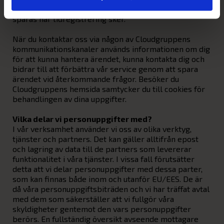
har aktiverat det så godkänner du att platsen kan
sparas när tidregistrering sker.
När du kontaktar oss via någon av Cloudgruppens
kommunikationskanaler används informationen om dig
för att kunna hantera ärendet, kunna kontakta dig och
bidrar till att förbättra vår service genom att spara
ärendet vid återkommande frågor. Besöker du
Cloudgruppens hemsida samtycker du till cookies för
behandlingen av dina uppgifter.
Vilka delar vi personuppgifter med?
I vår verksamhet använder vi oss av olika verktyg,
tjänster och partners. Det kan gäller alltifrån epost
och lagring av data till de partners som levererar
funktionalitet i våra tjänster. I vissa fall förutsätter
detta att vi delar personuppgifter med dessa parter,
som kan finnas både inom och utanför EU/EES. De är
då våra personuppgiftsbiträden och vi har träffat avtal
med dem som säkerställer att vi fullgör våra
skyldigheter gentemot den vars personuppgifter
berörs. En fullständig översikt avseende mottagare