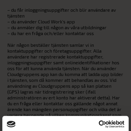
– du får inloggningsuppgifter och blir användare av
tjänsten
– du använder Cloud Work’s app
– du anmäler dig till någon av våra utbildningar
– du har en fråga och/eller kontaktar oss
När någon beställer tjänsten samlar vi in
kontaktuppgifter och företagsuppgifter. Alla
användare har registrerade kontaktuppgifter,
inloggningsuppgifter samt onlineidentifikationer hos
oss för att kunna använda tjänsten. När du använder
Cloudgruppens app kan du komma att ladda upp bilder
i tjänsten, som då kommer att behandlas av oss. Vid
användning av Cloudgruppens app så kan platsen
(GPS) lagras när tidregistrering sker (ifall
administratören av ert konto har aktiverat detta). Har
du en fråga eller kontaktar oss gällande något annat
ärende kan mängden personuppgifter och vilka det är
variera beroende på vilken kommunikationskanal som
används. Kategorier av personuppgifter är oftast
kontaktuppgifter, onlineidentifikationer,