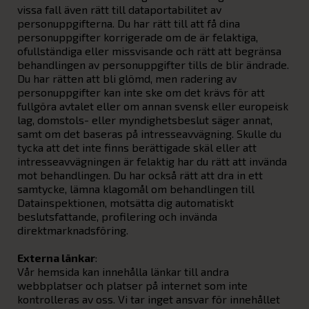
vissa fall även rätt till dataportabilitet av
personuppgifterna. Du har rätt till att få dina
personuppgifter korrigerade om de är felaktiga,
ofullständiga eller missvisande och rätt att begränsa
behandlingen av personuppgifter tills de blir ändrade.
Du har rätten att bli glömd, men radering av
personuppgifter kan inte ske om det krävs för att
fullgöra avtalet eller om annan svensk eller europeisk
lag, domstols- eller myndighetsbeslut säger annat,
samt om det baseras på intresseavvägning. Skulle du
tycka att det inte finns berättigade skäl eller att
intresseavvägningen är felaktig har du rätt att invända
mot behandlingen. Du har också rätt att dra in ett
samtycke, lämna klagomål om behandlingen till
Datainspektionen, motsätta dig automatiskt
beslutsfattande, profilering och invända
direktmarknadsföring.
Externa länkar
:
Vår hemsida kan innehålla länkar till andra
webbplatser och platser på internet som inte
kontrolleras av oss. Vi tar inget ansvar för innehållet