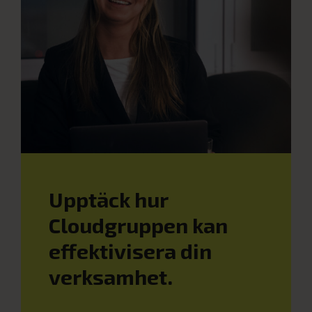
Upptäck hur
Cloudgruppen kan
effektivisera din
verksamhet.