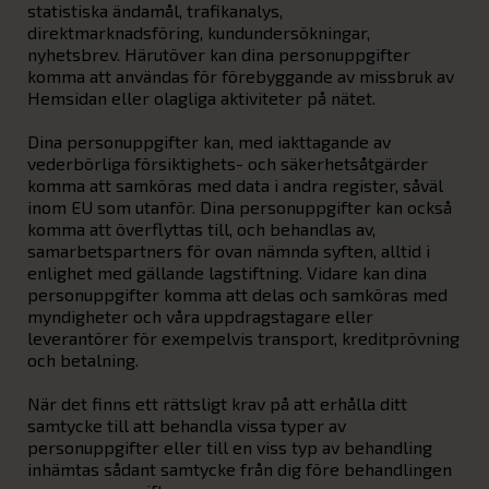
statistiska ändamål, trafikanalys,
direktmarknadsföring, kundundersökningar,
nyhetsbrev. Härutöver kan dina personuppgifter
komma att användas för förebyggande av missbruk av
Hemsidan eller olagliga aktiviteter på nätet.
Dina personuppgifter kan, med iakttagande av
vederbörliga försiktighets- och säkerhetsåtgärder
komma att samköras med data i andra register, såväl
inom EU som utanför. Dina personuppgifter kan också
komma att överflyttas till, och behandlas av,
samarbetspartners för ovan nämnda syften, alltid i
enlighet med gällande lagstiftning. Vidare kan dina
personuppgifter komma att delas och samköras med
myndigheter och våra uppdragstagare eller
leverantörer för exempelvis transport, kreditprövning
och betalning.
När det finns ett rättsligt krav på att erhålla ditt
samtycke till att behandla vissa typer av
personuppgifter eller till en viss typ av behandling
inhämtas sådant samtycke från dig före behandlingen