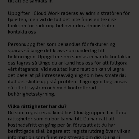
till att de samlats in.
Uppgifter i Cloud Work raderas av administratören för
tjänsten, men vid de fall det inte finns en teknisk
funktion för radering behöver din administratör
kontakta oss
Personuppgifter som behandlas för fakturering
sparas så länge det krävs som underlag till
bokföringen. Uppgifter som samlas in när du kontaktar
oss lagras så länge du är kund hos oss för att fullgöra
vårt åtagande. Vid avslutad kundrelation kan vi lagra
det baserat på intresseavvägning som bevismaterial
ifall det skulle uppstå problem. Lagringen begränsas
då till ett system och med kontrollerad
behörighetsstyrning.
Vilka rättigheter har du?
Du som registrerad kund hos Cloudgruppen har flera
rättigheter som du bör känna till. Du har rätt att
kostnadsfritt en gång per år, förutsatt att du har
berättigade skäl, begära ett registerutdrag över vilken
information som finns registrerad om dig. Du har i