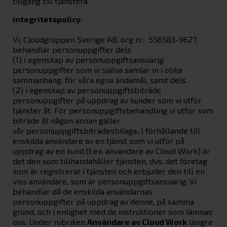
tillgång till tjänstera.
integritetspolicy
:
Vi, Cloudgruppen Sverige AB, org nr. 556583-9627,
behandlar personuppgifter dels
(1) i egenskap av personuppgiftsansvarig
personuppgifter som vi själva samlar in i olika
sammanhang, för våra egna ändamål, samt dels
(2) i egenskap av personuppgiftsbiträde
personuppgifter på uppdrag av kunder som vi utför
tjänster åt. För personuppgiftsbehandling vi utför som
biträde åt någon annan gäller
vår
personuppgiftsbiträdesbilaga
.
I förhållande till
enskilda användare av en tjänst som vi utför på
uppdrag av en kund (t.ex. användare av Cloud Work) är
det den som tillhandahåller tjänsten, dvs. det företag
som är registrerat i tjänsten och erbjuder den till en
viss användare, som är personuppgiftsansvarig. Vi
behandlar då de enskilda användarnas
personuppgifter på uppdrag av denne, på samma
grund, och i enlighet med de instruktioner som lämnas
oss. Under rubriken
Användare av Cloud Work
längre