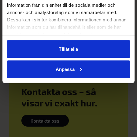
information från din enhet till de sociala medier och
annons- och analysföretag som vi samarbetar med.
Dessa kan i sin tur kombinera informationen med annan
information som du har tillhandahållit eller som de har
Upptäck hur
samlat in när du har använt deras tjänster.
Cloudgruppen kan
Tillåt alla
effektivisera din
verksamhet.
Anpassa
Kontakta oss – så
visar vi exakt hur.
Kontakta oss