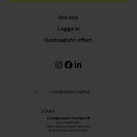
Om oss
Logga in
Kostnadsfri offert
Cloudgruppen Sverige AB
Org.nr 556583-9627
Högsta kreditvärdighet sedan 2023
© Dun & Bradstreet 06 jul 2023